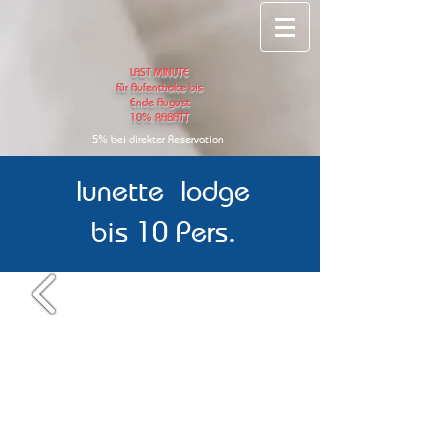
LAST MINUTE
für Aufenthalte bis
Ende August
10
% RABATT
5% bei direkter
Reservation
lunette lodge
bis 10 Pers.